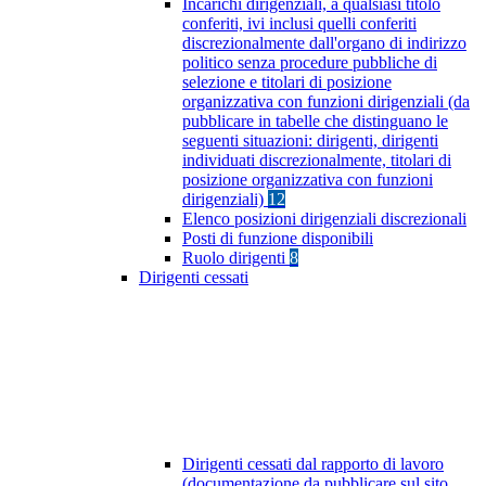
Incarichi dirigenziali, a qualsiasi titolo
conferiti, ivi inclusi quelli conferiti
discrezionalmente dall'organo di indirizzo
politico senza procedure pubbliche di
selezione e titolari di posizione
organizzativa con funzioni dirigenziali (da
pubblicare in tabelle che distinguano le
seguenti situazioni: dirigenti, dirigenti
individuati discrezionalmente, titolari di
posizione organizzativa con funzioni
dirigenziali)
12
Elenco posizioni dirigenziali discrezionali
Posti di funzione disponibili
Ruolo dirigenti
8
Dirigenti cessati
Dirigenti cessati dal rapporto di lavoro
(documentazione da pubblicare sul sito