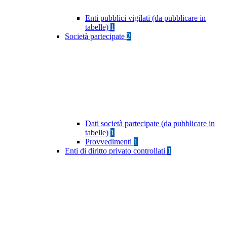
Enti pubblici vigilati (da pubblicare in
tabelle)
1
Società partecipate
2
Dati società partecipate (da pubblicare in
tabelle)
1
Provvedimenti
1
Enti di diritto privato controllati
1