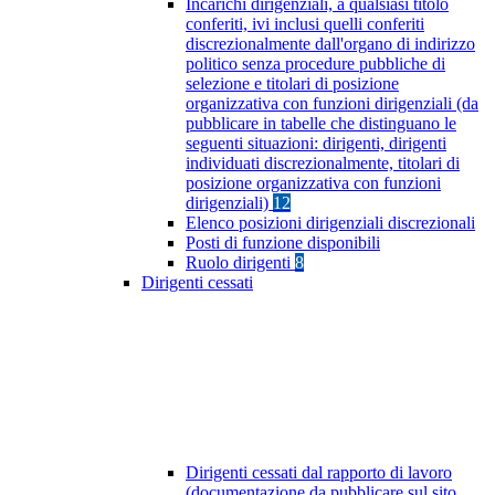
Incarichi dirigenziali, a qualsiasi titolo
conferiti, ivi inclusi quelli conferiti
discrezionalmente dall'organo di indirizzo
politico senza procedure pubbliche di
selezione e titolari di posizione
organizzativa con funzioni dirigenziali (da
pubblicare in tabelle che distinguano le
seguenti situazioni: dirigenti, dirigenti
individuati discrezionalmente, titolari di
posizione organizzativa con funzioni
dirigenziali)
12
Elenco posizioni dirigenziali discrezionali
Posti di funzione disponibili
Ruolo dirigenti
8
Dirigenti cessati
Dirigenti cessati dal rapporto di lavoro
(documentazione da pubblicare sul sito