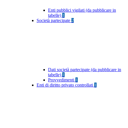
Enti pubblici vigilati (da pubblicare in
tabelle)
1
Società partecipate
2
Dati società partecipate (da pubblicare in
tabelle)
1
Provvedimenti
1
Enti di diritto privato controllati
1