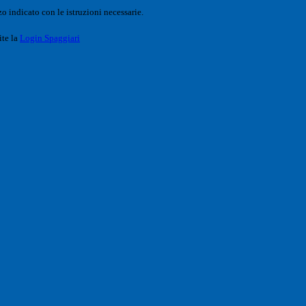
o indicato con le istruzioni necessarie.
ite la
Login Spaggiari