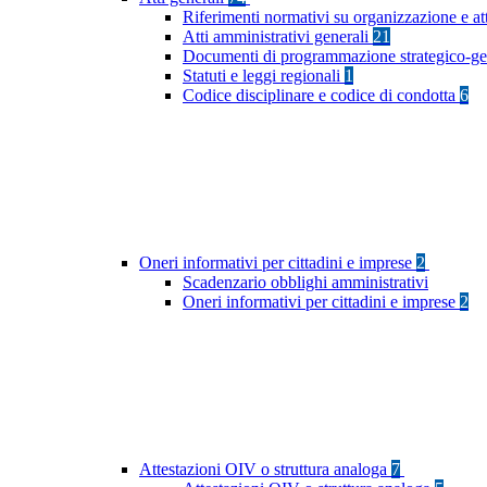
Riferimenti normativi su organizzazione e at
Atti amministrativi generali
21
Documenti di programmazione strategico-ge
Statuti e leggi regionali
1
Codice disciplinare e codice di condotta
6
Oneri informativi per cittadini e imprese
2
Scadenzario obblighi amministrativi
Oneri informativi per cittadini e imprese
2
Attestazioni OIV o struttura analoga
7