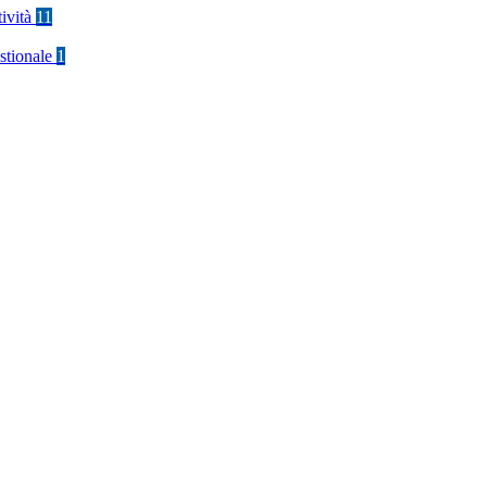
tività
11
stionale
1