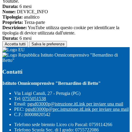
Youtube.
Durata:
6 mesi
Nome:
DEVICE_INFO
Tipologia:
analitico
Proprieta:
Terza-parte
Descrizione:
YouTube utilizza questo cookie per identificare la
tipologia di device utilizzata dall'utente.
Durata:
6 mesi
Accetta tutti
Salva le preferenze
Istituto Omnicomprensivo "Bernardino di
Betto"
Contatti
Istituto Omnicomprensivo "Bernardino di Betto"
Via Luigi Canali, 27 - Perugia (PG)
Tel:
0755051538
Email:
pgsd03000p@istruzione.it
Link per inviare una mail
PEC:
pgsd03000p@pec.istruzione.it
Link per inviare una mail
C.F.: 80008820542
Telefono sede biennio Liceo c/o Pascal: 0759114266
Telefono Scuola Sec. di I grado: 0755722086