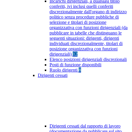
Incarichi dirigenziali, a qualsiasi titolo
conferiti, ivi inclusi quelli conferiti
discrezionalmente dall'organo di indirizzo
politico senza procedure pubbliche di
selezione e titolari di posizione
organizzativa con funzioni dirigenziali (da
pubblicare in tabelle che distinguano le
seguenti situazioni: dirigenti, dirigenti
individuati discrezionalmente, titolari di
posizione organizzativa con funzioni
dirigenziali)
12
Elenco posizioni dirigenziali discrezionali
Posti di funzione disponibili
Ruolo dirigenti
8
Dirigenti cessati
Dirigenti cessati dal rapporto di lavoro
(documentazione da pubblicare sul sito