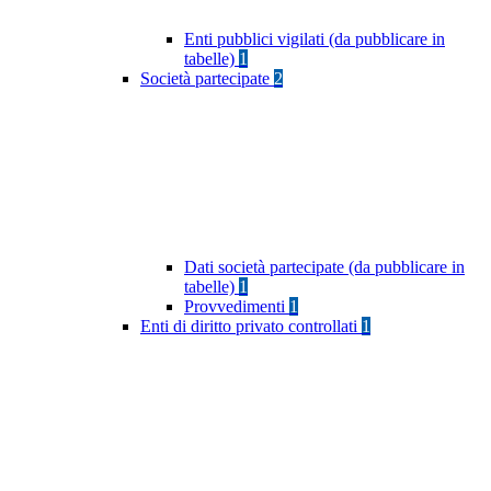
Enti pubblici vigilati (da pubblicare in
tabelle)
1
Società partecipate
2
Dati società partecipate (da pubblicare in
tabelle)
1
Provvedimenti
1
Enti di diritto privato controllati
1