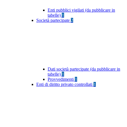
Enti pubblici vigilati (da pubblicare in
tabelle)
1
Società partecipate
2
Dati società partecipate (da pubblicare in
tabelle)
1
Provvedimenti
1
Enti di diritto privato controllati
1