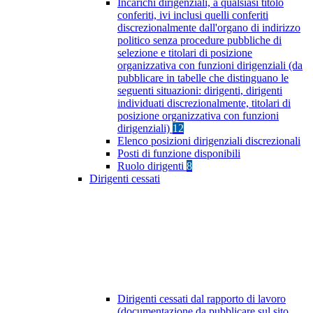
Incarichi dirigenziali, a qualsiasi titolo
conferiti, ivi inclusi quelli conferiti
discrezionalmente dall'organo di indirizzo
politico senza procedure pubbliche di
selezione e titolari di posizione
organizzativa con funzioni dirigenziali (da
pubblicare in tabelle che distinguano le
seguenti situazioni: dirigenti, dirigenti
individuati discrezionalmente, titolari di
posizione organizzativa con funzioni
dirigenziali)
12
Elenco posizioni dirigenziali discrezionali
Posti di funzione disponibili
Ruolo dirigenti
8
Dirigenti cessati
Dirigenti cessati dal rapporto di lavoro
(documentazione da pubblicare sul sito