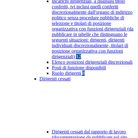
Incarichi dirigenziali, a qualsiasi titolo
conferiti, ivi inclusi quelli conferiti
discrezionalmente dall'organo di indirizzo
politico senza procedure pubbliche di
selezione e titolari di posizione
organizzativa con funzioni dirigenziali (da
pubblicare in tabelle che distinguano le
seguenti situazioni: dirigenti, dirigenti
individuati discrezionalmente, titolari di
posizione organizzativa con funzioni
dirigenziali)
12
Elenco posizioni dirigenziali discrezionali
Posti di funzione disponibili
Ruolo dirigenti
8
Dirigenti cessati
Dirigenti cessati dal rapporto di lavoro
(documentazione da pubblicare sul sito