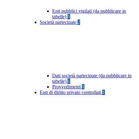
Enti pubblici vigilati (da pubblicare in
tabelle)
1
Società partecipate
2
Dati società partecipate (da pubblicare in
tabelle)
1
Provvedimenti
1
Enti di diritto privato controllati
1