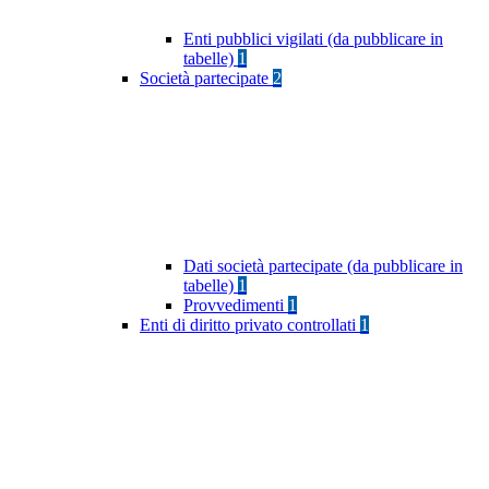
Enti pubblici vigilati (da pubblicare in
tabelle)
1
Società partecipate
2
Dati società partecipate (da pubblicare in
tabelle)
1
Provvedimenti
1
Enti di diritto privato controllati
1