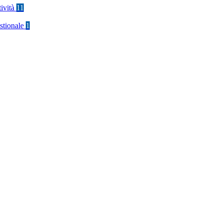
tività
11
stionale
1