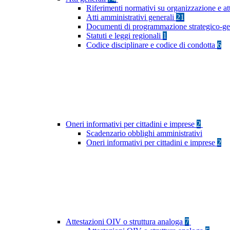
Riferimenti normativi su organizzazione e at
Atti amministrativi generali
21
Documenti di programmazione strategico-ge
Statuti e leggi regionali
1
Codice disciplinare e codice di condotta
6
Oneri informativi per cittadini e imprese
2
Scadenzario obblighi amministrativi
Oneri informativi per cittadini e imprese
2
Attestazioni OIV o struttura analoga
7