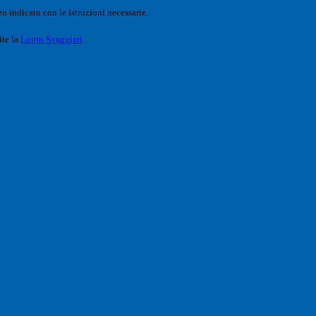
o indicato con le istruzioni necessarie.
ite la
Login Spaggiari