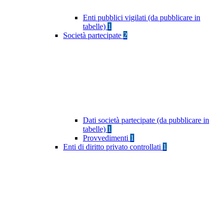
Enti pubblici vigilati (da pubblicare in
tabelle)
1
Società partecipate
2
Dati società partecipate (da pubblicare in
tabelle)
1
Provvedimenti
1
Enti di diritto privato controllati
1