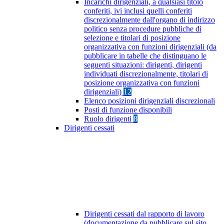
Incarichi dirigenziali, a qualsiasi titolo
conferiti, ivi inclusi quelli conferiti
discrezionalmente dall'organo di indirizzo
politico senza procedure pubbliche di
selezione e titolari di posizione
organizzativa con funzioni dirigenziali (da
pubblicare in tabelle che distinguano le
seguenti situazioni: dirigenti, dirigenti
individuati discrezionalmente, titolari di
posizione organizzativa con funzioni
dirigenziali)
12
Elenco posizioni dirigenziali discrezionali
Posti di funzione disponibili
Ruolo dirigenti
8
Dirigenti cessati
Dirigenti cessati dal rapporto di lavoro
(documentazione da pubblicare sul sito