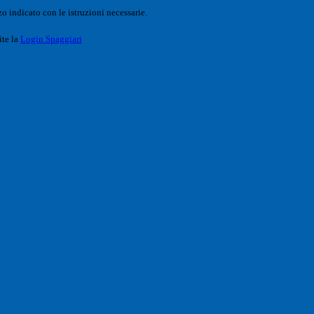
o indicato con le istruzioni necessarie.
ite la
Login Spaggiari