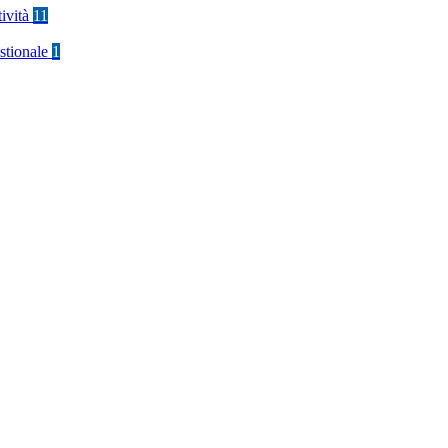
tività
11
stionale
1