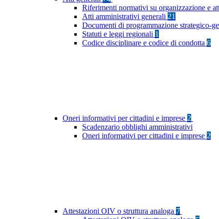
Riferimenti normativi su organizzazione e at
Atti amministrativi generali
21
Documenti di programmazione strategico-ge
Statuti e leggi regionali
1
Codice disciplinare e codice di condotta
6
Oneri informativi per cittadini e imprese
2
Scadenzario obblighi amministrativi
Oneri informativi per cittadini e imprese
2
Attestazioni OIV o struttura analoga
7