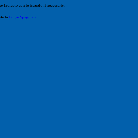
o indicato con le istruzioni necessarie.
ite la
Login Spaggiari