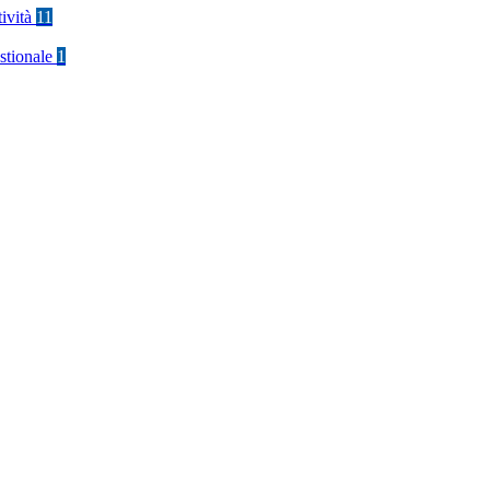
tività
11
stionale
1