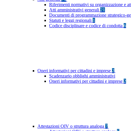
Riferimenti normativi su organizzazione e at
Atti amministrativi generali
21
Documenti di programmazione strategico-ge
Statuti e leggi regionali
1
Codice disciplinare e codice di condotta
6
Oneri informativi per cittadini e imprese
2
Scadenzario obblighi amministrativi
Oneri informativi per cittadini e imprese
2
Attestazioni OIV o struttura analoga
7