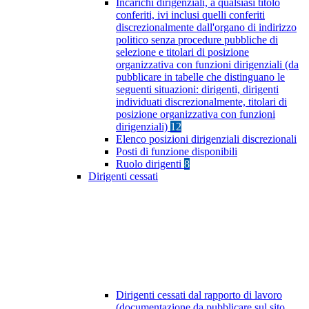
Incarichi dirigenziali, a qualsiasi titolo
conferiti, ivi inclusi quelli conferiti
discrezionalmente dall'organo di indirizzo
politico senza procedure pubbliche di
selezione e titolari di posizione
organizzativa con funzioni dirigenziali (da
pubblicare in tabelle che distinguano le
seguenti situazioni: dirigenti, dirigenti
individuati discrezionalmente, titolari di
posizione organizzativa con funzioni
dirigenziali)
12
Elenco posizioni dirigenziali discrezionali
Posti di funzione disponibili
Ruolo dirigenti
8
Dirigenti cessati
Dirigenti cessati dal rapporto di lavoro
(documentazione da pubblicare sul sito