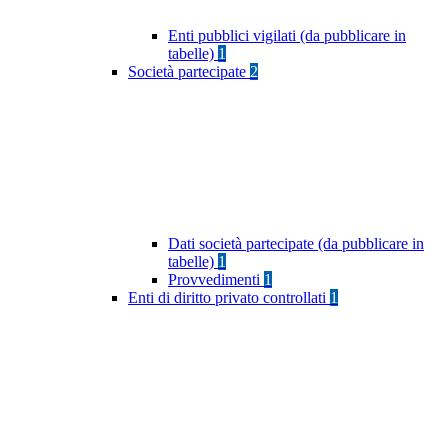
Enti pubblici vigilati (da pubblicare in
tabelle)
1
Società partecipate
2
Dati società partecipate (da pubblicare in
tabelle)
1
Provvedimenti
1
Enti di diritto privato controllati
1