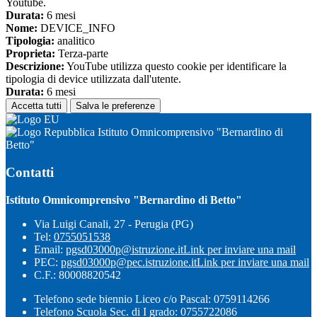
Youtube.
Durata:
6 mesi
Nome:
DEVICE_INFO
Tipologia:
analitico
Proprieta:
Terza-parte
Descrizione:
YouTube utilizza questo cookie per identificare la
tipologia di device utilizzata dall'utente.
Durata:
6 mesi
Accetta tutti
Salva le preferenze
Istituto Omnicomprensivo "Bernardino di
Betto"
Contatti
Istituto Omnicomprensivo "Bernardino di Betto"
Via Luigi Canali, 27 - Perugia (PG)
Tel:
0755051538
Email:
pgsd03000p@istruzione.it
Link per inviare una mail
PEC:
pgsd03000p@pec.istruzione.it
Link per inviare una mail
C.F.: 80008820542
Telefono sede biennio Liceo c/o Pascal: 0759114266
Telefono Scuola Sec. di I grado: 0755722086