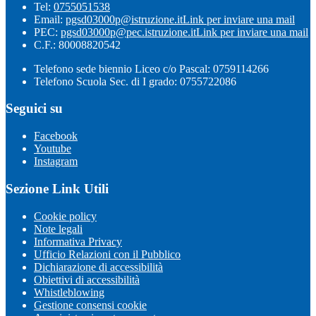
Tel:
0755051538
Email:
pgsd03000p@istruzione.it
Link per inviare una mail
PEC:
pgsd03000p@pec.istruzione.it
Link per inviare una mail
C.F.: 80008820542
Telefono sede biennio Liceo c/o Pascal: 0759114266
Telefono Scuola Sec. di I grado: 0755722086
Seguici su
Facebook
Youtube
Instagram
Sezione Link Utili
Cookie policy
Note legali
Informativa Privacy
Ufficio Relazioni con il Pubblico
Dichiarazione di accessibilità
Obiettivi di accessibilità
Whistleblowing
Gestione consensi cookie