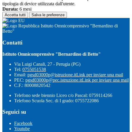
tipologia di device utilizzata dall'utente.
Durata:
6 mesi
Accetta tutti
Salva le preferenze
Istituto Omnicomprensivo "Bernardino di
Betto"
Contatti
Istituto Omnicomprensivo "Bernardino di Betto"
Via Luigi Canali, 27 - Perugia (PG)
Tel:
0755051538
Email:
pgsd03000p@istruzione.it
Link per inviare una mail
PEC:
pgsd03000p@pec.istruzione.it
Link per inviare una mail
C.F.: 80008820542
Telefono sede biennio Liceo c/o Pascal: 0759114266
Telefono Scuola Sec. di I grado: 0755722086
Seguici su
Facebook
Youtube