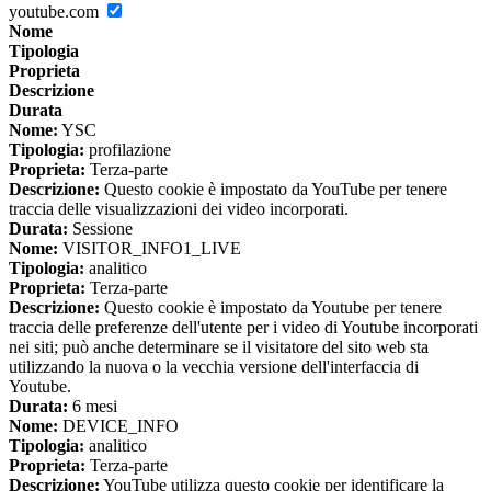
youtube.com
Nome
Tipologia
Proprieta
Descrizione
Durata
Nome:
YSC
Tipologia:
profilazione
Proprieta:
Terza-parte
Descrizione:
Questo cookie è impostato da YouTube per tenere
traccia delle visualizzazioni dei video incorporati.
Durata:
Sessione
Nome:
VISITOR_INFO1_LIVE
Tipologia:
analitico
Proprieta:
Terza-parte
Descrizione:
Questo cookie è impostato da Youtube per tenere
traccia delle preferenze dell'utente per i video di Youtube incorporati
nei siti; può anche determinare se il visitatore del sito web sta
utilizzando la nuova o la vecchia versione dell'interfaccia di
Youtube.
Durata:
6 mesi
Nome:
DEVICE_INFO
Tipologia:
analitico
Proprieta:
Terza-parte
Descrizione:
YouTube utilizza questo cookie per identificare la