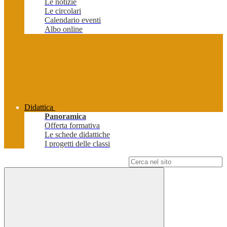
Le notizie
Le circolari
Calendario eventi
Albo online
Didattica
Panoramica
Offerta formativa
Le schede didattiche
I progetti delle classi
Campo di ricerca per le pagine del sito