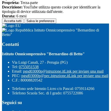
Proprieta:
Terza-parte
Descrizione:
YouTube utilizza questo cookie per identificare la
tipologia di device utilizzata dall'utente.
Durata:
6 mesi
Accetta tutti
Salva le preferenze
Istituto Omnicomprensivo "Bernardino di
Betto"
Contatti
Istituto Omnicomprensivo "Bernardino di Betto"
Via Luigi Canali, 27 - Perugia (PG)
Tel:
0755051538
Email:
pgsd03000p@istruzione.it
Link per inviare una mail
PEC:
pgsd03000p@pec.istruzione.it
Link per inviare una mail
C.F.: 80008820542
Telefono sede biennio Liceo c/o Pascal: 0759114266
Telefono Scuola Sec. di I grado: 0755722086
Seguici su