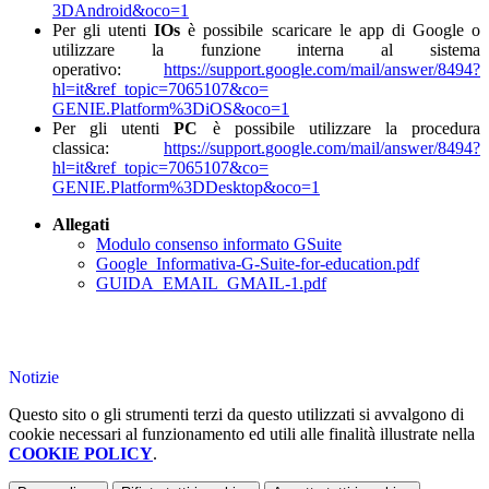
3DAndroid&oco=1
Per gli utenti
IOs
è possibile scaricare le app di Google o
utilizzare la funzione interna al sistema
operativo:
https://support.
google.com/mail/answer/8494?
hl=it&ref_topic=7065107&co=
GENIE.Platform%3DiOS&oco=1
Per gli utenti
PC
è possibile utilizzare la procedura
classica:
https://support.
google.com/mail/answer/8494?
hl=it&ref_topic=7065107&co=
GENIE.Platform%3DDesktop&oco=1
Allegati
Modulo consenso informato GSuite
Google_Informativa-G-Suite-for-education.pdf
GUIDA_EMAIL_GMAIL-1.pdf
Notizie
Questo sito o gli strumenti terzi da questo utilizzati si avvalgono di
cookie necessari al funzionamento ed utili alle finalità illustrate nella
COOKIE POLICY
.