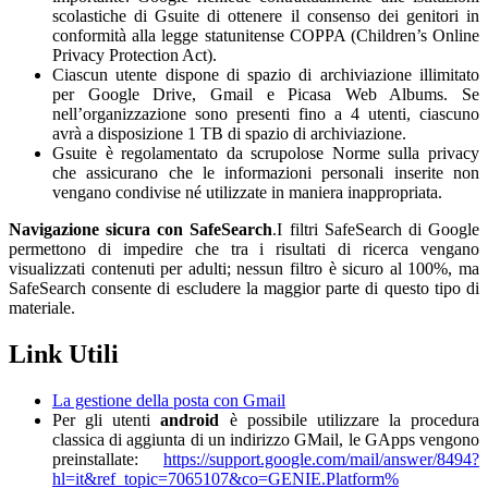
scolastiche di Gsuite di ottenere il consenso dei genitori in
conformità alla legge statunitense COPPA (Children’s Online
Privacy Protection Act).
Ciascun utente dispone di spazio di archiviazione illimitato
per Google Drive, Gmail e Picasa Web Albums. Se
nell’organizzazione sono presenti fino a 4 utenti, ciascuno
avrà a disposizione 1 TB di spazio di archiviazione.
Gsuite è regolamentato da scrupolose Norme sulla privacy
che assicurano che le informazioni personali inserite non
vengano condivise né utilizzate in maniera inappropriata.
Navigazione sicura con SafeSearch
.I filtri SafeSearch di Google
permettono di impedire che tra i risultati di ricerca vengano
visualizzati contenuti per adulti; nessun filtro è sicuro al 100%, ma
SafeSearch consente di escludere la maggior parte di questo tipo di
materiale.
Link Utili
La gestione della posta con Gmail
Per gli utenti
android
è possibile utilizzare la procedura
classica di aggiunta di un indirizzo GMail, le GApps vengono
preinstallate:
https://
support.google.com/mail/
answer/8494?
hl=it&ref_topic=
7065107&co=GENIE.Platform%