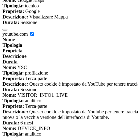
Nome:
Google Maps
Tipologia:
tecnico
Proprieta:
Google
Descrizione:
Visualizzare Mappa
Durata:
Sessione
youtube.com
Nome
Tipologia
Proprieta
Descrizione
Durata
Nome:
YSC
Tipologia:
profilazione
Proprieta:
Terza-parte
Descrizione:
Questo cookie è impostato da YouTube per tenere traccia 
Durata:
Sessione
Nome:
VISITOR_INFO1_LIVE
Tipologia:
analitico
Proprieta:
Terza-parte
Descrizione:
Questo cookie è impostato da Youtube per tenere traccia de
nuova o la vecchia versione dell'interfaccia di Youtube.
Durata:
6 mesi
Nome:
DEVICE_INFO
Tipologia:
analitico