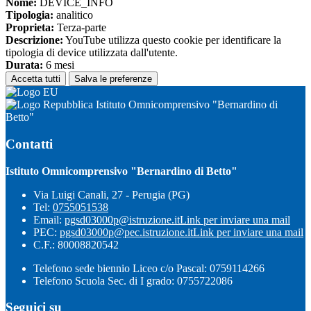
Nome:
DEVICE_INFO
Tipologia:
analitico
Proprieta:
Terza-parte
Descrizione:
YouTube utilizza questo cookie per identificare la
tipologia di device utilizzata dall'utente.
Durata:
6 mesi
Accetta tutti
Salva le preferenze
Istituto Omnicomprensivo "Bernardino di
Betto"
Contatti
Istituto Omnicomprensivo "Bernardino di Betto"
Via Luigi Canali, 27 - Perugia (PG)
Tel:
0755051538
Email:
pgsd03000p@istruzione.it
Link per inviare una mail
PEC:
pgsd03000p@pec.istruzione.it
Link per inviare una mail
C.F.: 80008820542
Telefono sede biennio Liceo c/o Pascal: 0759114266
Telefono Scuola Sec. di I grado: 0755722086
Seguici su