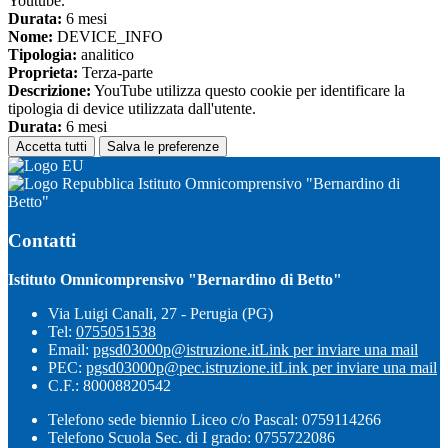
Youtube.
Durata:
6 mesi
Nome:
DEVICE_INFO
Tipologia:
analitico
Proprieta:
Terza-parte
Descrizione:
YouTube utilizza questo cookie per identificare la
tipologia di device utilizzata dall'utente.
Durata:
6 mesi
Accetta tutti
Salva le preferenze
Istituto Omnicomprensivo "Bernardino di
Betto"
Contatti
Istituto Omnicomprensivo "Bernardino di Betto"
Via Luigi Canali, 27 - Perugia (PG)
Tel:
0755051538
Email:
pgsd03000p@istruzione.it
Link per inviare una mail
PEC:
pgsd03000p@pec.istruzione.it
Link per inviare una mail
C.F.: 80008820542
Telefono sede biennio Liceo c/o Pascal: 0759114266
Telefono Scuola Sec. di I grado: 0755722086