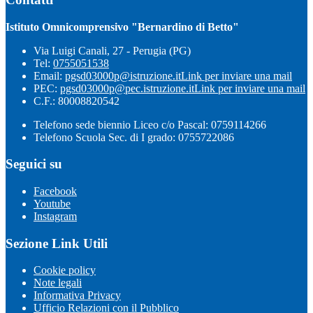
Istituto Omnicomprensivo "Bernardino di Betto"
Via Luigi Canali, 27 - Perugia (PG)
Tel:
0755051538
Email:
pgsd03000p@istruzione.it
Link per inviare una mail
PEC:
pgsd03000p@pec.istruzione.it
Link per inviare una mail
C.F.: 80008820542
Telefono sede biennio Liceo c/o Pascal: 0759114266
Telefono Scuola Sec. di I grado: 0755722086
Seguici su
Facebook
Youtube
Instagram
Sezione Link Utili
Cookie policy
Note legali
Informativa Privacy
Ufficio Relazioni con il Pubblico