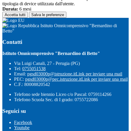
tipologia di device utilizzata dall'utente.
Durata:
6 mesi
Accetta tutti
Salva le preferenze
Istituto Omnicomprensivo "Bernardino di
Betto"
Contatti
Istituto Omnicomprensivo "Bernardino di Betto"
Via Luigi Canali, 27 - Perugia (PG)
Tel:
0755051538
Email:
pgsd03000p@istruzione.it
Link per inviare una mail
PEC:
pgsd03000p@pec.istruzione.it
Link per inviare una mail
C.F.: 80008820542
Telefono sede biennio Liceo c/o Pascal: 0759114266
Telefono Scuola Sec. di I grado: 0755722086
Seguici su
Facebook
Youtube