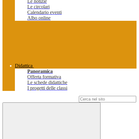
Le notizie
Le circolari
Calendario eventi
Albo online
Didattica
Panoramica
Offerta formativa
Le schede didattiche
I progetti delle classi
Campo di ricerca per le pagine del sito