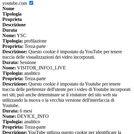
youtube.com
Nome
Tipologia
Proprieta
Descrizione
Durata
Nome:
YSC
Tipologia:
profilazione
Proprieta:
Terza-parte
Descrizione:
Questo cookie è impostato da YouTube per tenere
traccia delle visualizzazioni dei video incorporati.
Durata:
Sessione
Nome:
VISITOR_INFO1_LIVE
Tipologia:
analitico
Proprieta:
Terza-parte
Descrizione:
Questo cookie è impostato da Youtube per tenere
traccia delle preferenze dell'utente per i video di Youtube incorporati
nei siti; può anche determinare se il visitatore del sito web sta
utilizzando la nuova o la vecchia versione dell'interfaccia di
Youtube.
Durata:
6 mesi
Nome:
DEVICE_INFO
Tipologia:
analitico
Proprieta:
Terza-parte
Descrizione:
YouTube utilizza questo cookie per identificare la