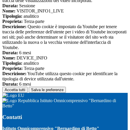
traccia delle visualizzazioni dei video incorporati.
Durata:
Sessione
Nome:
VISITOR_INFO1_LIVE
Tipologia:
analitico
Proprieta:
Terza-parte
Descrizione:
Questo cookie è impostato da Youtube per tenere
traccia delle preferenze dell'utente per i video di Youtube incorporati
nei siti; può anche determinare se il visitatore del sito web sta
utilizzando la nuova o la vecchia versione dell'interfaccia di
Youtube.
Durata:
6 mesi
Nome:
DEVICE_INFO
Tipologia:
analitico
Proprieta:
Terza-parte
Descrizione:
YouTube utilizza questo cookie per identificare la
tipologia di device utilizzata dall'utente.
Durata:
6 mesi
Accetta tutti
Salva le preferenze
Istituto Omnicomprensivo "Bernardino di
Betto"
Contatti
Istituto Omnicomprensivo "Bernardino di Betto"