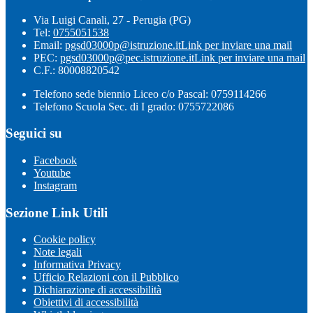
Via Luigi Canali, 27 - Perugia (PG)
Tel:
0755051538
Email:
pgsd03000p@istruzione.it
Link per inviare una mail
PEC:
pgsd03000p@pec.istruzione.it
Link per inviare una mail
C.F.: 80008820542
Telefono sede biennio Liceo c/o Pascal: 0759114266
Telefono Scuola Sec. di I grado: 0755722086
Seguici su
Facebook
Youtube
Instagram
Sezione Link Utili
Cookie policy
Note legali
Informativa Privacy
Ufficio Relazioni con il Pubblico
Dichiarazione di accessibilità
Obiettivi di accessibilità