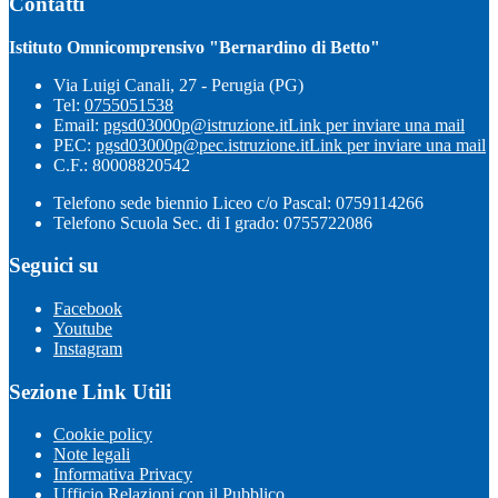
Contatti
Istituto Omnicomprensivo "Bernardino di Betto"
Via Luigi Canali, 27 - Perugia (PG)
Tel:
0755051538
Email:
pgsd03000p@istruzione.it
Link per inviare una mail
PEC:
pgsd03000p@pec.istruzione.it
Link per inviare una mail
C.F.: 80008820542
Telefono sede biennio Liceo c/o Pascal: 0759114266
Telefono Scuola Sec. di I grado: 0755722086
Seguici su
Facebook
Youtube
Instagram
Sezione Link Utili
Cookie policy
Note legali
Informativa Privacy
Ufficio Relazioni con il Pubblico