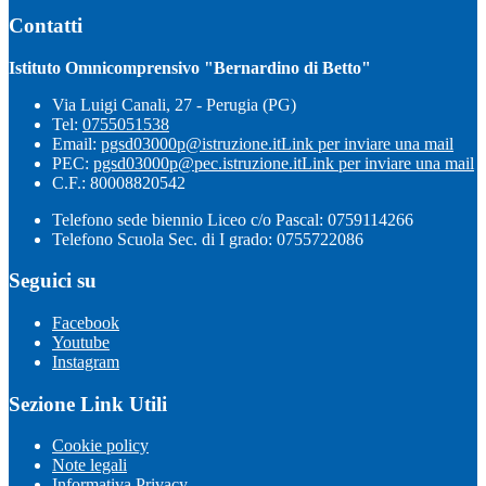
Contatti
Istituto Omnicomprensivo "Bernardino di Betto"
Via Luigi Canali, 27 - Perugia (PG)
Tel:
0755051538
Email:
pgsd03000p@istruzione.it
Link per inviare una mail
PEC:
pgsd03000p@pec.istruzione.it
Link per inviare una mail
C.F.: 80008820542
Telefono sede biennio Liceo c/o Pascal: 0759114266
Telefono Scuola Sec. di I grado: 0755722086
Seguici su
Facebook
Youtube
Instagram
Sezione Link Utili
Cookie policy
Note legali
Informativa Privacy