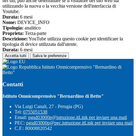
nei siti; può anche determinare se il visitatore del sito web sta
utilizzando la nuova o la vecchia versione dell'interfaccia di
Youtube.
Durata:
6 mesi
Nome:
DEVICE_INFO
Tipologia:
analitico
Proprieta:
Terza-parte
Descrizione:
YouTube utilizza questo cookie per identificare la
tipologia di device utilizzata dall'utente.
Durata:
6 mesi
Accetta tutti
Salva le preferenze
Istituto Omnicomprensivo "Bernardino di
Betto"
Contatti
Istituto Omnicomprensivo "Bernardino di Betto"
Via Luigi Canali, 27 - Perugia (PG)
Tel:
0755051538
Email:
pgsd03000p@istruzione.it
Link per inviare una mail
PEC:
pgsd03000p@pec.istruzione.it
Link per inviare una mail
C.F.: 80008820542