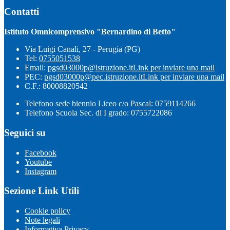
Contatti
Istituto Omnicomprensivo "Bernardino di Betto"
Via Luigi Canali, 27 - Perugia (PG)
Tel:
0755051538
Email:
pgsd03000p@istruzione.it
Link per inviare una mail
PEC:
pgsd03000p@pec.istruzione.it
Link per inviare una mail
C.F.: 80008820542
Telefono sede biennio Liceo c/o Pascal: 0759114266
Telefono Scuola Sec. di I grado: 0755722086
Seguici su
Facebook
Youtube
Instagram
Sezione Link Utili
Cookie policy
Note legali
Informativa Privacy