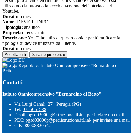
nei siti; può anche determinare se il visitatore del sito web sta
utilizzando la nuova o la vecchia versione dell'interfaccia di
Youtube.
Durata:
6 mesi
Nome:
DEVICE_INFO
Tipologia:
analitico
Proprieta:
Terza-parte
Descrizione:
YouTube utilizza questo cookie per identificare la
tipologia di device utilizzata dall'utente.
Durata:
6 mesi
Accetta tutti
Salva le preferenze
Istituto Omnicomprensivo "Bernardino di
Betto"
Contatti
Istituto Omnicomprensivo "Bernardino di Betto"
Via Luigi Canali, 27 - Perugia (PG)
Tel:
0755051538
Email:
pgsd03000p@istruzione.it
Link per inviare una mail
PEC:
pgsd03000p@pec.istruzione.it
Link per inviare una mail
C.F.: 80008820542