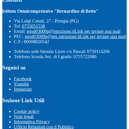
Istituto Omnicomprensivo "Bernardino di Betto"
Via Luigi Canali, 27 - Perugia (PG)
Tel:
0755051538
Email:
pgsd03000p@istruzione.it
Link per inviare una mail
PEC:
pgsd03000p@pec.istruzione.it
Link per inviare una mail
C.F.: 80008820542
Telefono sede biennio Liceo c/o Pascal: 0759114266
Telefono Scuola Sec. di I grado: 0755722086
Seguici su
Facebook
Youtube
Instagram
Sezione Link Utili
Cookie policy
Note legali
Informativa Privacy
Ufficio Relazioni con il Pubblico