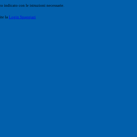
o indicato con le istruzioni necessarie.
ite la
Login Spaggiari