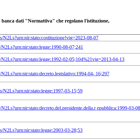
la banca dati "Normattiva" che regolano l'istituzione,
res/N2Ls?urn:nir:stato:costituzione!vig=2023-08-07
es/N2Ls?urn:nir:stato:legge:1990-08-07;241
res/N2Ls?urn:nir:stato:legge:1992-02-05;104%21vig=2013-04-13
s/N2Ls?urn:nir:stato:decreto.legislativo:1994-04- 16;297
res/N2Ls?urn:nir:stato:legge:1997-03-15;59
es/N2Ls?urn:nir:stato:decreto.del.presidente.della.r epubblica:1999-0
res/N2Ls?urn:nir:stato:legge:2003-03-28;53