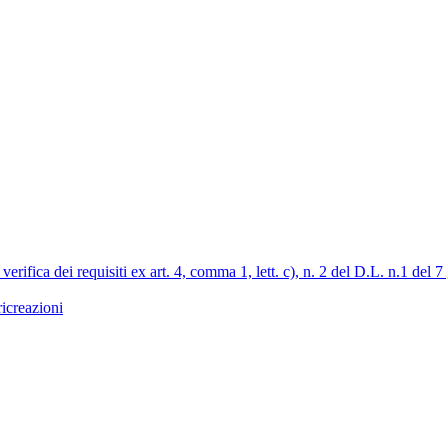
 verifica dei requisiti ex art. 4, comma 1, lett. c), n. 2 del D.L. n.1 del
icreazioni