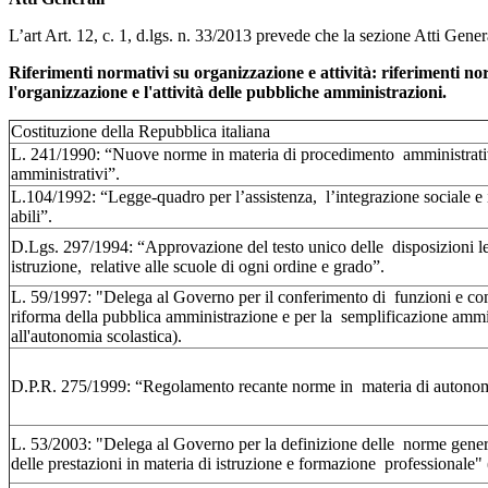
L’art Art. 12, c. 1, d.lgs. n. 33/2013 prevede che la sezione Atti Gene
Riferimenti normativi su organizzazione e attività: riferimenti nor
l'organizzazione e l'attività delle pubbliche amministrazioni.
Costituzione della Repubblica italiana
L. 241/1990: “Nuove norme in materia di procedimento amministrativo
amministrativi”.
L.104/1992: “Legge-quadro per l’assistenza, l’integrazione sociale e i
abili”.
D.Lgs. 297/1994: “Approvazione del testo unico delle disposizioni leg
istruzione, relative alle scuole di ogni ordine e grado”.
L. 59/1997: "Delega al Governo per il conferimento di funzioni e compi
riforma della pubblica amministrazione e per la semplificazione ammini
all'autonomia scolastica).
D.P.R. 275/1999: “Regolamento recante norme in materia di autonomia 
L. 53/2003: "Delega al Governo per la definizione delle norme generali
delle prestazioni in materia di istruzione e formazione professionale" 