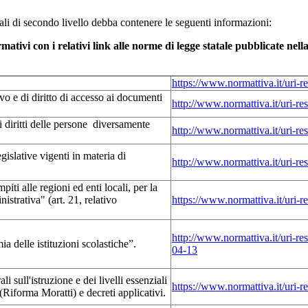
rali di secondo livello debba contenere le seguenti informazioni:
mativi con i relativi link alle norme di legge statale pubblicate nel
https://www.normattiva.it/uri-
 e di diritto di accesso ai documenti
http://www.normattiva.it/uri-r
 diritti delle persone diversamente
http://www.normattiva.it/uri-
islative vigenti in materia di
http://www.normattiva.it/uri-re
ti alle regioni ed enti locali, per la
strativa" (art. 21, relativo
https://www.normattiva.it/uri-
http://www.normattiva.it/uri-r
delle istituzioni scolastiche”.
04-13
 sull'istruzione e dei livelli essenziali
https://www.normattiva.it/uri-
(Riforma Moratti) e decreti applicativi.