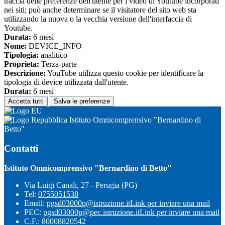
traccia delle preferenze dell'utente per i video di Youtube incorporati
nei siti; può anche determinare se il visitatore del sito web sta
utilizzando la nuova o la vecchia versione dell'interfaccia di
Youtube.
Durata:
6 mesi
Nome:
DEVICE_INFO
Tipologia:
analitico
Proprieta:
Terza-parte
Descrizione:
YouTube utilizza questo cookie per identificare la
tipologia di device utilizzata dall'utente.
Durata:
6 mesi
Accetta tutti
Salva le preferenze
Istituto Omnicomprensivo "Bernardino di
Betto"
Contatti
Istituto Omnicomprensivo "Bernardino di Betto"
Via Luigi Canali, 27 - Perugia (PG)
Tel:
0755051538
Email:
pgsd03000p@istruzione.it
Link per inviare una mail
PEC:
pgsd03000p@pec.istruzione.it
Link per inviare una mail
C.F.: 80008820542