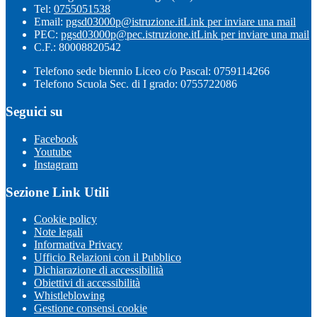
Tel:
0755051538
Email:
pgsd03000p@istruzione.it
Link per inviare una mail
PEC:
pgsd03000p@pec.istruzione.it
Link per inviare una mail
C.F.: 80008820542
Telefono sede biennio Liceo c/o Pascal: 0759114266
Telefono Scuola Sec. di I grado: 0755722086
Seguici su
Facebook
Youtube
Instagram
Sezione Link Utili
Cookie policy
Note legali
Informativa Privacy
Ufficio Relazioni con il Pubblico
Dichiarazione di accessibilità
Obiettivi di accessibilità
Whistleblowing
Gestione consensi cookie