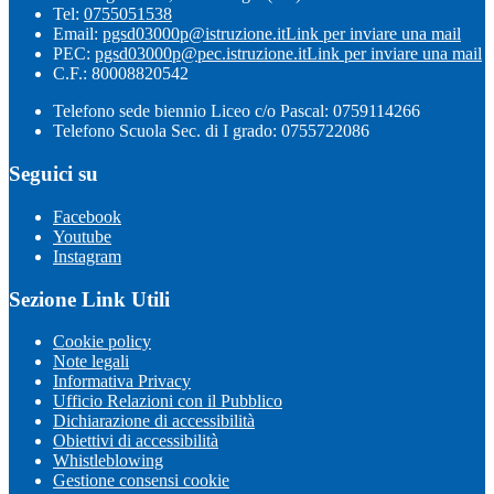
Tel:
0755051538
Email:
pgsd03000p@istruzione.it
Link per inviare una mail
PEC:
pgsd03000p@pec.istruzione.it
Link per inviare una mail
C.F.: 80008820542
Telefono sede biennio Liceo c/o Pascal: 0759114266
Telefono Scuola Sec. di I grado: 0755722086
Seguici su
Facebook
Youtube
Instagram
Sezione Link Utili
Cookie policy
Note legali
Informativa Privacy
Ufficio Relazioni con il Pubblico
Dichiarazione di accessibilità
Obiettivi di accessibilità
Whistleblowing
Gestione consensi cookie