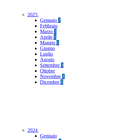
2025
Gennaio
2
Febbraio
Marzo
3
Aprile
1
Maggio
1
Giugno
Luglio
Agosto
Settembre
3
Ottobre
Novembre
1
Dicembre
1
2024
Gennaio