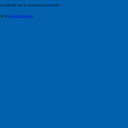
o indicato con le istruzioni necessarie.
ite la
Login Spaggiari