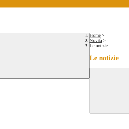
Home
>
Novità
>
Le notizie
Le notizie