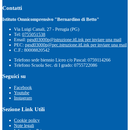
Contatti
Istituto Omnicomprensivo "Bernardino di Betto"
Via Luigi Canali, 27 - Perugia (PG)
Tel:
0755051538
Email:
pgsd03000p@istruzione.it
Link per inviare una mail
PEC:
pgsd03000p@pec.istruzione.it
Link per inviare una mail
C.F.: 80008820542
Telefono sede biennio Liceo c/o Pascal: 0759114266
Telefono Scuola Sec. di I grado: 0755722086
Seguici su
Facebook
Youtube
Instagram
Sezione Link Utili
Cookie policy
Note legali