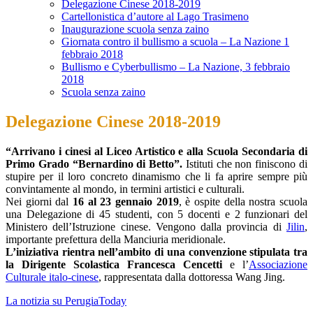
Delegazione Cinese 2018-2019
Cartellonistica d’autore al Lago Trasimeno
Inaugurazione scuola senza zaino
Giornata contro il bullismo a scuola – La Nazione 1
febbraio 2018
Bullismo e Cyberbullismo – La Nazione, 3 febbraio
2018
Scuola senza zaino
Delegazione Cinese 2018-2019
“Arrivano i cinesi al Liceo Artistico e alla Scuola Secondaria di
Primo Grado “Bernardino di Betto”.
Istituti che non finiscono di
stupire per il loro concreto dinamismo che li fa aprire sempre più
convintamente al mondo, in termini artistici e culturali.
Nei giorni dal
16 al 23 gennaio 2019
, è ospite della nostra scuola
una Delegazione di 45 studenti, con 5 docenti e 2 funzionari del
Ministero dell’Istruzione cinese. Vengono dalla provincia di
Jilin
,
importante prefettura della Manciuria meridionale.
L’
iniziativa rientra nell’ambito di una convenzione stipulata tra
la Dirigente Scolastica Francesca Cencetti
e l’
Associazione
Culturale italo-cinese
, rappresentata dalla dottoressa Wang Jing.
La notizia su PerugiaToday