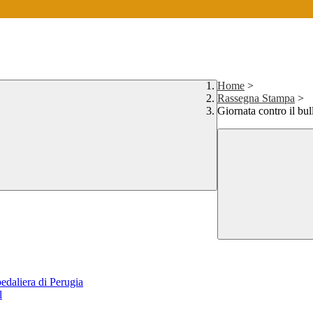
Home
>
Rassegna Stampa
>
Giornata contro il bu
pedaliera di Perugia
l