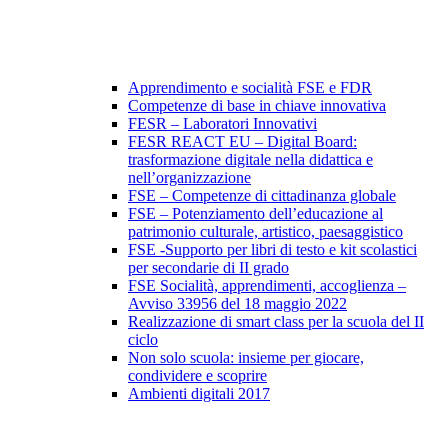
Apprendimento e socialità FSE e FDR
Competenze di base in chiave innovativa
FESR – Laboratori Innovativi
FESR REACT EU – Digital Board:
trasformazione digitale nella didattica e
nell’organizzazione
FSE – Competenze di cittadinanza globale
FSE – Potenziamento dell’educazione al
patrimonio culturale, artistico, paesaggistico
FSE -Supporto per libri di testo e kit scolastici
per secondarie di II grado
FSE Socialità, apprendimenti, accoglienza –
Avviso 33956 del 18 maggio 2022
Realizzazione di smart class per la scuola del II
ciclo
Non solo scuola: insieme per giocare,
condividere e scoprire
Ambienti digitali 2017