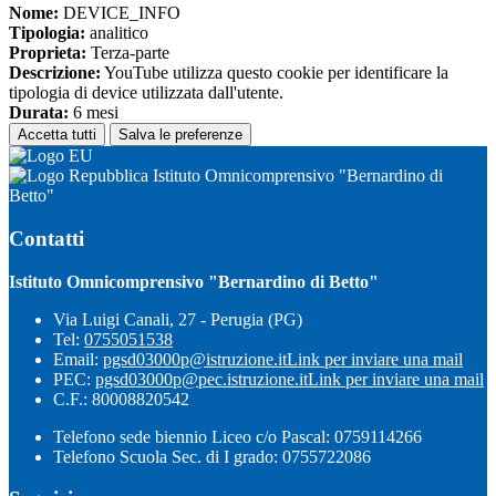
Nome:
DEVICE_INFO
Tipologia:
analitico
Proprieta:
Terza-parte
Descrizione:
YouTube utilizza questo cookie per identificare la
tipologia di device utilizzata dall'utente.
Durata:
6 mesi
Accetta tutti
Salva le preferenze
Istituto Omnicomprensivo "Bernardino di
Betto"
Contatti
Istituto Omnicomprensivo "Bernardino di Betto"
Via Luigi Canali, 27 - Perugia (PG)
Tel:
0755051538
Email:
pgsd03000p@istruzione.it
Link per inviare una mail
PEC:
pgsd03000p@pec.istruzione.it
Link per inviare una mail
C.F.: 80008820542
Telefono sede biennio Liceo c/o Pascal: 0759114266
Telefono Scuola Sec. di I grado: 0755722086