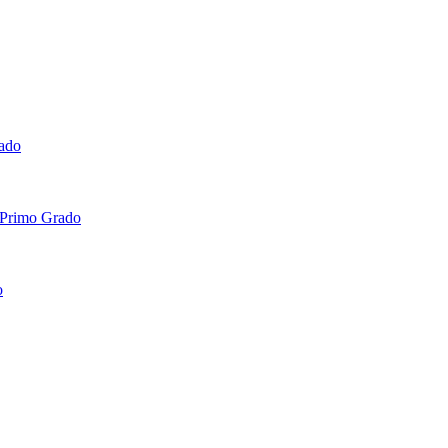
rado
 Primo Grado
o