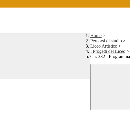
Home
>
Percorsi di studio
>
Liceo Artistico
>
I Progetti del Liceo
>
Cir. 332 - Programma 