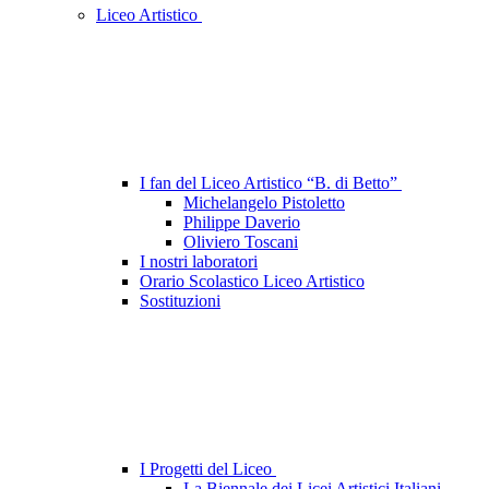
Liceo Artistico
I fan del Liceo Artistico “B. di Betto”
Michelangelo Pistoletto
Philippe Daverio
Oliviero Toscani
I nostri laboratori
Orario Scolastico Liceo Artistico
Sostituzioni
I Progetti del Liceo
La Biennale dei Licei Artistici Italiani