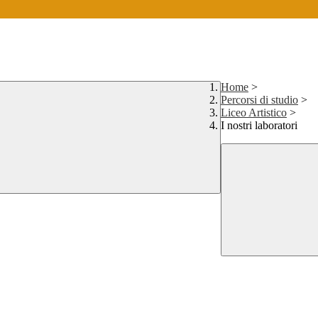
Home
>
Percorsi di studio
>
Liceo Artistico
>
I nostri laboratori