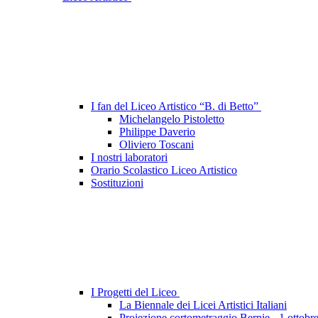
I fan del Liceo Artistico “B. di Betto”
Michelangelo Pistoletto
Philippe Daverio
Oliviero Toscani
I nostri laboratori
Orario Scolastico Liceo Artistico
Sostituzioni
I Progetti del Liceo
La Biennale dei Licei Artistici Italiani
Proiezione cortometraggio Bernie - 1 ottobr