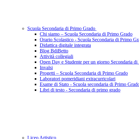
Scuola Secondaria di Primo Grado
Chi siamo – Scuola Secondaria di Primo Grado
Orario Scolastico - Scuola Secondaria di Primo G
Didattica digitale integrata
Blog BdiBetto
Attività collegiali
Open Day e Studente per un giorno Secondaria di
Invalsi
Progetti – Scuola Secondaria di Primo Grado
Laboratori pomeridiani extracurricolari
Esame di Stato - Scuola secondaria di Primo Grad
Libri di testo - Secondaria di primo grado
Liceo Artistico