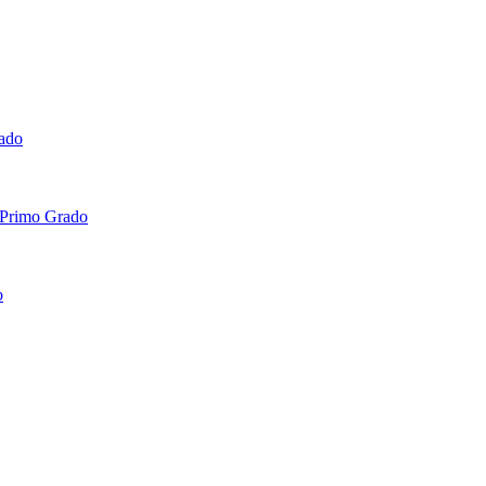
rado
 Primo Grado
o