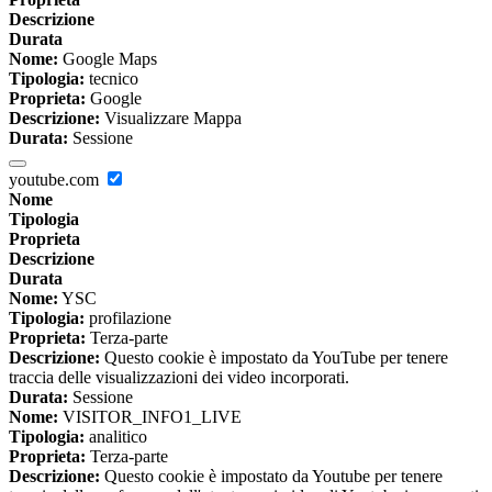
Descrizione
Durata
Nome:
Google Maps
Tipologia:
tecnico
Proprieta:
Google
Descrizione:
Visualizzare Mappa
Durata:
Sessione
youtube.com
Nome
Tipologia
Proprieta
Descrizione
Durata
Nome:
YSC
Tipologia:
profilazione
Proprieta:
Terza-parte
Descrizione:
Questo cookie è impostato da YouTube per tenere
traccia delle visualizzazioni dei video incorporati.
Durata:
Sessione
Nome:
VISITOR_INFO1_LIVE
Tipologia:
analitico
Proprieta:
Terza-parte
Descrizione:
Questo cookie è impostato da Youtube per tenere