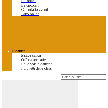
Le notizie
Le circolari
Calendario eventi
Albo online
Didattica
Panoramica
Offerta formativa
Le schede didattiche
I progetti delle classi
Campo di ricerca per le pagine del sito