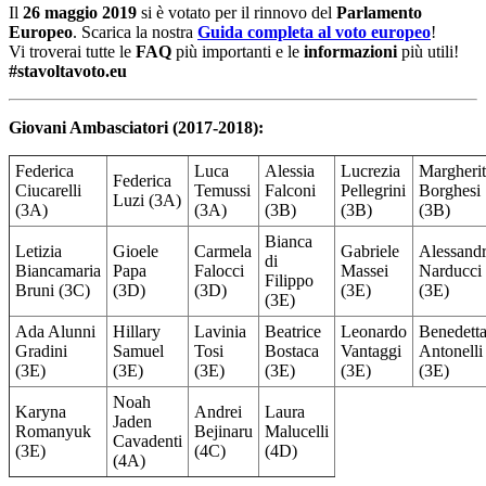
Il
26 maggio 2019
si è votato per il rinnovo del
Parlamento
Europeo
. Scarica la nostra
Guida completa al voto europeo
!
Vi troverai tutte le
FAQ
più importanti e le
informazioni
più utili!
#stavoltavoto.eu
Giovani Ambasciatori (2017-2018):
Federica
Luca
Alessia
Lucrezia
Margheri
Federica
Ciucarelli
Temussi
Falconi
Pellegrini
Borghesi
Luzi (3A)
(3A)
(3A)
(3B)
(3B)
(3B)
Bianca
Letizia
Gioele
Carmela
Gabriele
Alessand
di
Biancamaria
Papa
Falocci
Massei
Narducci
Filippo
Bruni (3C)
(3D)
(3D)
(3E)
(3E)
(3E)
Ada Alunni
Hillary
Lavinia
Beatrice
Leonardo
Benedett
Gradini
Samuel
Tosi
Bostaca
Vantaggi
Antonelli
(3E)
(3E)
(3E)
(3E)
(3E)
(3E)
Noah
Karyna
Andrei
Laura
Jaden
Romanyuk
Bejinaru
Malucelli
Cavadenti
(3E)
(4C)
(4D)
(4A)