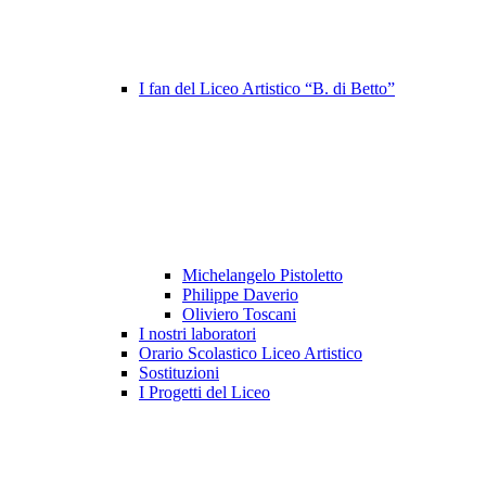
I fan del Liceo Artistico “B. di Betto”
Michelangelo Pistoletto
Philippe Daverio
Oliviero Toscani
I nostri laboratori
Orario Scolastico Liceo Artistico
Sostituzioni
I Progetti del Liceo