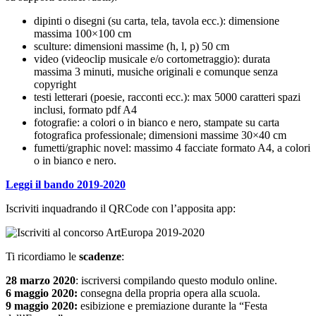
dipinti o disegni (su carta, tela, tavola ecc.): dimensione
massima 100×100 cm
sculture: dimensioni massime (h, l, p) 50 cm
video (videoclip musicale e/o cortometraggio): durata
massima 3 minuti, musiche originali e comunque senza
copyright
testi letterari (poesie, racconti ecc.): max 5000 caratteri spazi
inclusi, formato pdf A4
fotografie: a colori o in bianco e nero, stampate su carta
fotografica professionale; dimensioni massime 30×40 cm
fumetti/graphic novel: massimo 4 facciate formato A4, a colori
o in bianco e nero.
Leggi il bando 2019-2020
Iscriviti inquadrando il QRCode con l’apposita app:
Ti ricordiamo le
scadenze
:
28 marzo 2020
: iscriversi compilando questo modulo online.
6 maggio 2020:
consegna della propria opera alla scuola.
9 maggio 2020:
esibizione e premiazione durante la “Festa