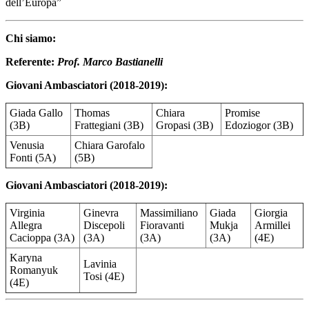
dell’Europa”
Chi siamo:
Referente:
Prof. Marco Bastianelli
Giovani Ambasciatori (2018-2019):
Giada Gallo
Thomas
Chiara
Promise
(3B)
Frattegiani (3B)
Gropasi (3B)
Edoziogor (3B)
Venusia
Chiara Garofalo
Fonti (5A)
(5B)
Giovani Ambasciatori (2018-2019):
Virginia
Ginevra
Massimiliano
Giada
Giorgia
Allegra
Discepoli
Fioravanti
Mukja
Armillei
Cacioppa (3A)
(3A)
(3A)
(3A)
(4E)
Karyna
Lavinia
Romanyuk
Tosi (4E)
(4E)