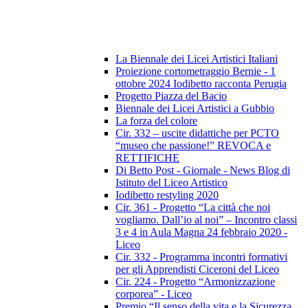
La Biennale dei Licei Artistici Italiani
Proiezione cortometraggio Bernie - 1
ottobre 2024 Iodibetto racconta Perugia
Progetto Piazza del Bacio
Biennale dei Licei Artistici a Gubbio
La forza del colore
Cir. 332 – uscite didattiche per PCTO
“museo che passione!” REVOCA e
RETTIFICHE
Di Betto Post - Giornale - News Blog di
Istituto del Liceo Artistico
Iodibetto restyling 2020
Cir. 361 - Progetto “La città che noi
vogliamo. Dall’io al noi” – Incontro classi
3 e 4 in Aula Magna 24 febbraio 2020 -
Liceo
Cir. 332 - Programma incontri formativi
per gli Apprendisti Ciceroni del Liceo
Cir. 224 - Progetto “Armonizzazione
corporea” - Liceo
Premio “Il senso della vita e la Sicurezza