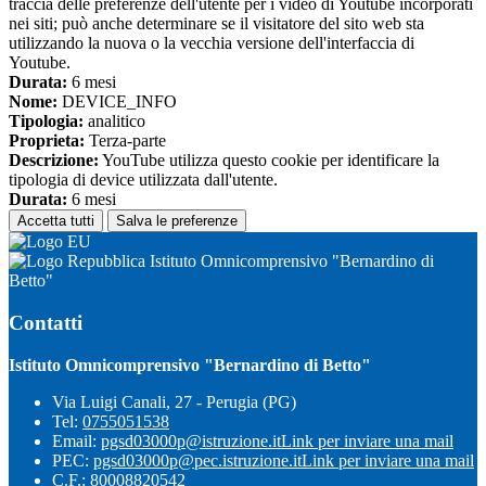
traccia delle preferenze dell'utente per i video di Youtube incorporati
nei siti; può anche determinare se il visitatore del sito web sta
utilizzando la nuova o la vecchia versione dell'interfaccia di
Youtube.
Durata:
6 mesi
Nome:
DEVICE_INFO
Tipologia:
analitico
Proprieta:
Terza-parte
Descrizione:
YouTube utilizza questo cookie per identificare la
tipologia di device utilizzata dall'utente.
Durata:
6 mesi
Accetta tutti
Salva le preferenze
Istituto Omnicomprensivo "Bernardino di
Betto"
Contatti
Istituto Omnicomprensivo "Bernardino di Betto"
Via Luigi Canali, 27 - Perugia (PG)
Tel:
0755051538
Email:
pgsd03000p@istruzione.it
Link per inviare una mail
PEC:
pgsd03000p@pec.istruzione.it
Link per inviare una mail
C.F.: 80008820542