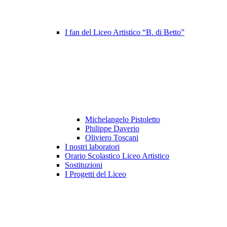
I fan del Liceo Artistico “B. di Betto”
Michelangelo Pistoletto
Philippe Daverio
Oliviero Toscani
I nostri laboratori
Orario Scolastico Liceo Artistico
Sostituzioni
I Progetti del Liceo