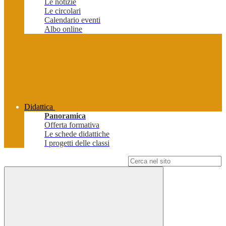
Le notizie
Le circolari
Calendario eventi
Albo online
Didattica
Panoramica
Offerta formativa
Le schede didattiche
I progetti delle classi
Campo di ricerca per le pagine del sito