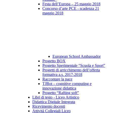
Festa dell’Europa – 25 maggio 2018
Concorso d’arte PCE - scadenza 21
maggio 2018
European School Ambassador
Progetto BOX
Progetto Sperimentale “Scuola e Sport”
Progetti di arricchimento dell’offerta
formativa a.s. 2017-2018
Raccontare la pace
TJBot – cognitive computing e
innovazione didattica
Progetto “Rafting soft”
Libri di testo - Liceo Artistico
Didattica Digitale Integrata
Ricevimento docenti
Attività Collegiali Liceo