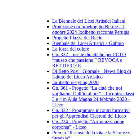
La Biennale dei Licei Artistici Italiani
Proiezione cortometraggio Bernie - 1
ottobre 2024 Iodibetto racconta Perugia
Progetto Piazza del Bacio
Biennale dei Licei Artistici a Gubbio
La forza del colore
Cir. 332 – uscite didattiche per PCTO
“museo che passione!” REVOCA e
RETTIFICHE
Di Betto Post - Giornale - News Blog di
Istituto del Liceo Artistico
Iodibetto restyling 2020
Cir. 361 - Progetto “La città che noi
vogliamo. Dall’io al noi” – Incontro classi
3 e 4 in Aula Magna 24 febbraio 2020 -
Liceo
Cir. 332 - Programma incontri formativi
per gli Apprendisti Ciceroni del Liceo
Cir. 224 - Progetto “Armonizzazione
corporea” - Liceo
Premio “Il senso della vita e la Sicurezza
Stradale”