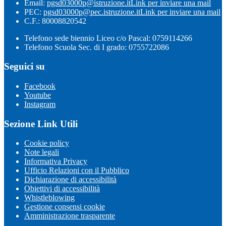
Email:
pgsd03000p@istruzione.it
Link per inviare una mail
PEC:
pgsd03000p@pec.istruzione.it
Link per inviare una mail
C.F.: 80008820542
Telefono sede biennio Liceo c/o Pascal: 0759114266
Telefono Scuola Sec. di I grado: 0755722086
Seguici su
Facebook
Youtube
Instagram
Sezione Link Utili
Cookie policy
Note legali
Informativa Privacy
Ufficio Relazioni con il Pubblico
Dichiarazione di accessibilità
Obiettivi di accessibilità
Whistleblowing
Gestione consensi cookie
Amministrazione trasparente