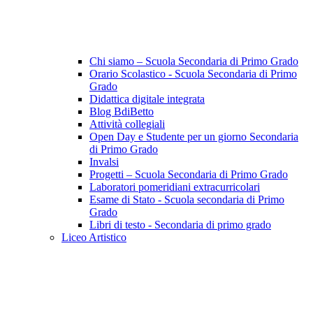
Chi siamo – Scuola Secondaria di Primo Grado
Orario Scolastico - Scuola Secondaria di Primo
Grado
Didattica digitale integrata
Blog BdiBetto
Attività collegiali
Open Day e Studente per un giorno Secondaria
di Primo Grado
Invalsi
Progetti – Scuola Secondaria di Primo Grado
Laboratori pomeridiani extracurricolari
Esame di Stato - Scuola secondaria di Primo
Grado
Libri di testo - Secondaria di primo grado
Liceo Artistico