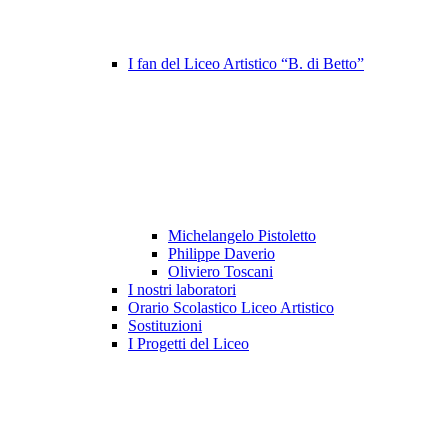
I fan del Liceo Artistico “B. di Betto”
Michelangelo Pistoletto
Philippe Daverio
Oliviero Toscani
I nostri laboratori
Orario Scolastico Liceo Artistico
Sostituzioni
I Progetti del Liceo