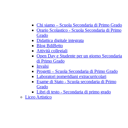
Chi siamo – Scuola Secondaria di Primo Grado
Orario Scolastico - Scuola Secondaria di Primo
Grado
Didattica digitale integrata
Blog BdiBetto
Attività collegiali
Open Day e Studente per un giorno Secondaria
di Primo Grado
Invalsi
Progetti – Scuola Secondaria di Primo Grado
Laboratori pomeridiani extracurricolari
Esame di Stato - Scuola secondaria di Primo
Grado
Libri di testo - Secondaria di primo grado
Liceo Artistico