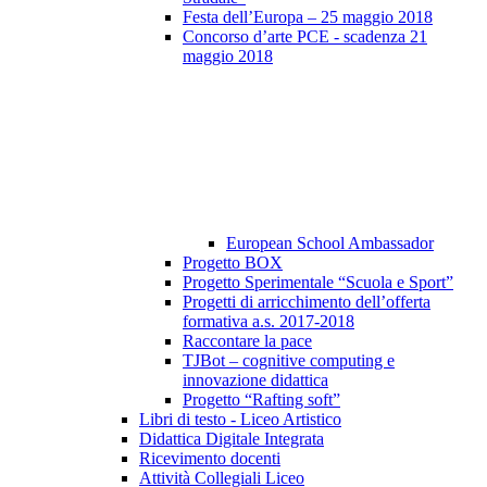
Festa dell’Europa – 25 maggio 2018
Concorso d’arte PCE - scadenza 21
maggio 2018
European School Ambassador
Progetto BOX
Progetto Sperimentale “Scuola e Sport”
Progetti di arricchimento dell’offerta
formativa a.s. 2017-2018
Raccontare la pace
TJBot – cognitive computing e
innovazione didattica
Progetto “Rafting soft”
Libri di testo - Liceo Artistico
Didattica Digitale Integrata
Ricevimento docenti
Attività Collegiali Liceo