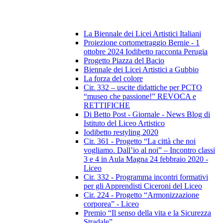
La Biennale dei Licei Artistici Italiani
Proiezione cortometraggio Bernie - 1
ottobre 2024 Iodibetto racconta Perugia
Progetto Piazza del Bacio
Biennale dei Licei Artistici a Gubbio
La forza del colore
Cir. 332 – uscite didattiche per PCTO
“museo che passione!” REVOCA e
RETTIFICHE
Di Betto Post - Giornale - News Blog di
Istituto del Liceo Artistico
Iodibetto restyling 2020
Cir. 361 - Progetto “La città che noi
vogliamo. Dall’io al noi” – Incontro classi
3 e 4 in Aula Magna 24 febbraio 2020 -
Liceo
Cir. 332 - Programma incontri formativi
per gli Apprendisti Ciceroni del Liceo
Cir. 224 - Progetto “Armonizzazione
corporea” - Liceo
Premio “Il senso della vita e la Sicurezza
Stradale”