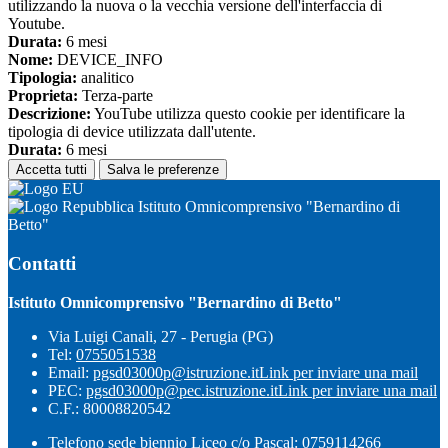
utilizzando la nuova o la vecchia versione dell'interfaccia di
Youtube.
Durata:
6 mesi
Nome:
DEVICE_INFO
Tipologia:
analitico
Proprieta:
Terza-parte
Descrizione:
YouTube utilizza questo cookie per identificare la
tipologia di device utilizzata dall'utente.
Durata:
6 mesi
Accetta tutti
Salva le preferenze
Istituto Omnicomprensivo "Bernardino di
Betto"
Contatti
Istituto Omnicomprensivo "Bernardino di Betto"
Via Luigi Canali, 27 - Perugia (PG)
Tel:
0755051538
Email:
pgsd03000p@istruzione.it
Link per inviare una mail
PEC:
pgsd03000p@pec.istruzione.it
Link per inviare una mail
C.F.: 80008820542
Telefono sede biennio Liceo c/o Pascal: 0759114266