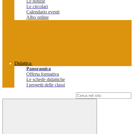
Le notizie
Le circolari
Calendario eventi
Albo online
Didattica
Panoramica
Offerta formativa
Le schede didattiche
I progetti delle classi
Campo di ricerca per le pagine del sito