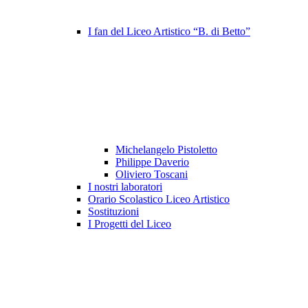
I fan del Liceo Artistico “B. di Betto”
Michelangelo Pistoletto
Philippe Daverio
Oliviero Toscani
I nostri laboratori
Orario Scolastico Liceo Artistico
Sostituzioni
I Progetti del Liceo