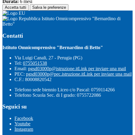
Durata:
6 mesi
Accetta tutti
Salva le preferenze
Istituto Omnicomprensivo "Bernardino di
Betto"
Contatti
Istituto Omnicomprensivo "Bernardino di Betto"
Via Luigi Canali, 27 - Perugia (PG)
Tel:
0755051538
Email:
pgsd03000p@istruzione.it
Link per inviare una mail
PEC:
pgsd03000p@pec.istruzione.it
Link per inviare una mail
C.F.: 80008820542
Telefono sede biennio Liceo c/o Pascal: 0759114266
Telefono Scuola Sec. di I grado: 0755722086
Seguici su
Facebook
Youtube
Instagram