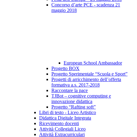
Concorso d’arte PCE - scadenza 21
maggio 2018
European School Ambassador
Progetto BOX
Progetto Sperimentale “Scuola e Sport”
Progetti di arricchimento dell’offerta
formativa a.s. 2017-2018
Raccontare la pace
TJBot – cognitive computing e
innovazione didattica
Progetto “Rafting soft”
Libri di testo - Liceo Artistico
Didattica Digitale Integrata
Ricevimento docenti
Attività Collegiali Liceo
Attività Extracurriculari