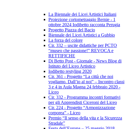
La Biennale dei Licei Artistici Italiani
Proiezione cortometraggio Bernie - 1
ottobre 2024 Iodibetto racconta Perugia
Progetto Piazza del Bacio
Biennale dei Licei Artistici a Gubbio
La forza del colore
Cir. 332 – uscite didattiche per PCTO
“museo che passione!” REVOCA e
RETTIFICHE
Di Betto Post - Giornale - News Blog di
Istituto del Liceo Artistico
Iodibetto restyling 2020
Cir. 361 - Progetto “La città che noi
vogliamo. Dall’io al noi” – Incontro classi
3 e 4 in Aula Magna 24 febbraio 2020 -
Liceo
Cir. 332 - Programma incontri formativi
per gli Apprendisti Ciceroni del Liceo
Cir. 224 - Progetto “Armonizzazione
corporea” - Liceo
Premio “Il senso della vita e la Sicurezza
Stradale”
Festa dell’Europa – 25 maggio 2018