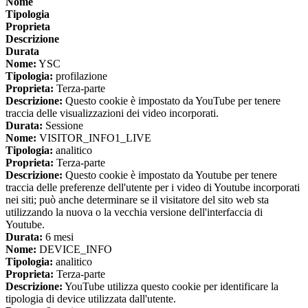
Nome
Tipologia
Proprieta
Descrizione
Durata
Nome:
YSC
Tipologia:
profilazione
Proprieta:
Terza-parte
Descrizione:
Questo cookie è impostato da YouTube per tenere
traccia delle visualizzazioni dei video incorporati.
Durata:
Sessione
Nome:
VISITOR_INFO1_LIVE
Tipologia:
analitico
Proprieta:
Terza-parte
Descrizione:
Questo cookie è impostato da Youtube per tenere
traccia delle preferenze dell'utente per i video di Youtube incorporati
nei siti; può anche determinare se il visitatore del sito web sta
utilizzando la nuova o la vecchia versione dell'interfaccia di
Youtube.
Durata:
6 mesi
Nome:
DEVICE_INFO
Tipologia:
analitico
Proprieta:
Terza-parte
Descrizione:
YouTube utilizza questo cookie per identificare la
tipologia di device utilizzata dall'utente.